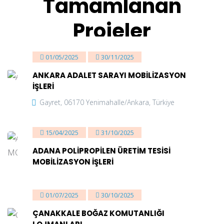
Tamamlanan
Projeler
01/05/2025
30/11/2025
ANKARA ADALET SARAYI MOBİLİZASYON
İŞLERİ
Gayret, 06170 Yenimahalle/Ankara, Türkiye
15/04/2025
31/10/2025
ADANA POLİPROPİLEN ÜRETİM TESİSİ
MOBİLİZASYON İŞLERİ
Adana Ceyhan
01/07/2025
30/10/2025
ÇANAKKALE BOĞAZ KOMUTANLIĞI