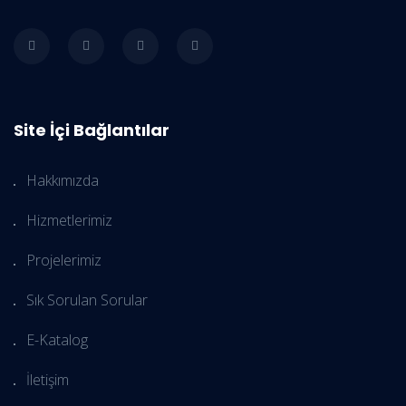
Site İçi Bağlantılar
Hakkımızda
Hizmetlerimiz
Projelerimiz
Sık Sorulan Sorular
E-Katalog
İletişim