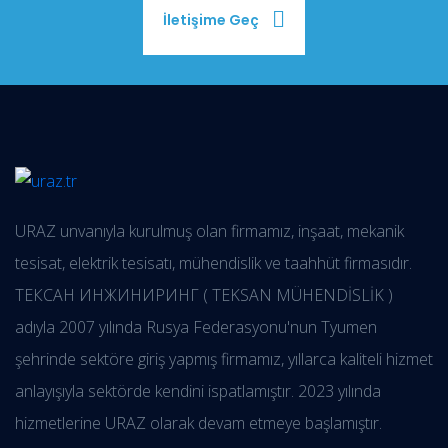
İletişime Geç
URAZ unvanıyla kurulmuş olan firmamız, inşaat, mekanik
tesisat, elektrik tesisatı, mühendislik ve taahhüt firmasıdır.
ТЕКСАН ИНЖИНИРИНГ ( TEKSAN MÜHENDİSLİK )
adıyla 2007 yılında Rusya Federasyonu'nun Tyumen
şehrinde sektöre giriş yapmış firmamız, yıllarca kaliteli hizmet
anlayışıyla sektörde kendini ispatlamıştır. 2023 yılında
hizmetlerine URAZ olarak devam etmeye başlamıştır.