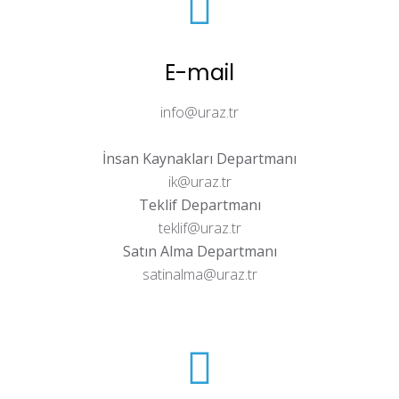
E-mail
info@uraz.tr
İnsan Kaynakları Departmanı
ik@uraz.tr
Teklif Departmanı
teklif@uraz.tr
Satın Alma Departmanı
satinalma@uraz.tr